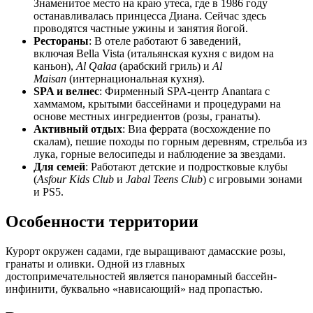
Знаменитое место на краю утеса, где в 1986 году
останавливалась принцесса Диана. Сейчас здесь
проводятся частные ужины и занятия йогой.
Рестораны
: В отеле работают 6 заведений,
включая Bella Vista (итальянская кухня с видом на
каньон),
Al Qalaa
(арабский гриль) и
Al
Maisan
(интернациональная кухня).
SPA и велнес
: Фирменный SPA-центр Anantara с
хаммамом, крытыми бассейнами и процедурами на
основе местных ингредиентов (розы, гранаты).
Активный отдых
: Виа феррата (восхождение по
скалам), пешие походы по горным деревням, стрельба из
лука, горные велосипеды и наблюдение за звездами.
Для семей
: Работают детские и подростковые клубы
(
Asfour Kids Club
и
Jabal Teens Club
) с игровыми зонами
и PS5.
Особенности территории
Курорт окружен садами, где выращивают дамасские розы,
гранаты и оливки. Одной из главных
достопримечательностей является панорамный бассейн-
инфинити, буквально «нависающий» над пропастью.