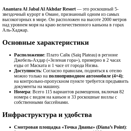
Anantara Al Jabal Al Akhdar Resort
— это роскошный 5-
звездочный курорт в Омане, признанный одним из самых
высокогорных в мире. Он расположен на высоте 2000 метров
над уровнем моря на краю величественного каньона в горах
Аль-Хаджар.
Основные характеристики
Расположение
: Плато Сайк (Saiq Plateau) в регионе
Джебель-Ахдар («Зеленая гора»), примерно в 2 часах
езды от Маската и 1 часе от города Низва.
Доступность
: Согласно правилам, подняться к отелю
можно только на
полноприводном автомобиле (4×4)
;
на контрольно-пропускном пункте требуется предъявить
документы на машину.
Номера
: Всего 115 вариантов размещения, включая 82
номера с видом на каньон и 33 роскошные виллы с
собственными бассейнами.
Инфраструктура и удобства
Смотровая площадка «Точка Дианы» (Diana’s Point)
: