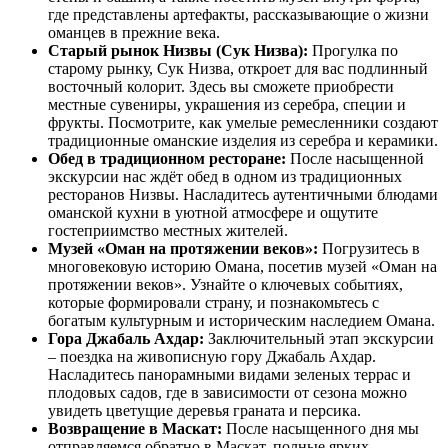
где представлены артефакты, рассказывающие о жизни
оманцев в прежние века.
Старый рынок Низвы (Сук Низва):
Прогулка по
старому рынку, Сук Низва, откроет для вас подлинный
восточный колорит. Здесь вы сможете приобрести
местные сувениры, украшения из серебра, специи и
фрукты. Посмотрите, как умелые ремесленники создают
традиционные оманские изделия из серебра и керамики.
Обед в традиционном ресторане:
После насыщенной
экскурсии нас ждёт обед в одном из традиционных
ресторанов Низвы. Насладитесь аутентичными блюдами
оманской кухни в уютной атмосфере и ощутите
гостеприимство местных жителей.
Музей «Оман на протяжении веков»:
Погрузитесь в
многовековую историю Омана, посетив музей «Оман на
протяжении веков». Узнайте о ключевых событиях,
которые формировали страну, и познакомьтесь с
богатым культурным и историческим наследием Омана.
Гора Джабаль Ахдар:
Заключительный этап экскурсии
– поездка на живописную гору Джабаль Ахдар.
Насладитесь панорамными видами зеленых террас и
плодовых садов, где в зависимости от сезона можно
увидеть цветущие деревья граната и персика.
Возвращение в Маскат:
После насыщенного дня мы
отправляемся обратно в Маскат, полные ярких