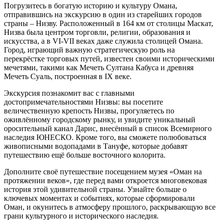
Погрузитесь в богатую историю и культуру Омана,
отправившись на экскурсию в один из старейших городов
страны – Низву. Расположенный в 164 км от столицы Маскат,
Низва была центром торговли, религии, образования и
искусства, а в VI-VII веках даже служила столицей Омана.
Город, играющий важную стратегическую роль на
перекрёстке торговых путей, известен своими историческими
мечетями, такими как Мечеть Султана Кабуса и древняя
Мечеть Суаль, построенная в IX веке.
Экскурсия познакомит вас с главными
достопримечательностями Низвы: вы посетите
величественную крепость Низвы, прогуляетесь по
оживлённому городскому рынку, и увидите уникальный
оросительный канал Дарис, внесённый в список Всемирного
наследия ЮНЕСКО. Кроме того, вы сможете полюбоваться
живописными водопадами в Тануфе, которые добавят
путешествию ещё больше восточного колорита.
Дополните своё путешествие посещением музея «Оман на
протяжении веков», где перед вами откроется многовековая
история этой удивительной страны. Узнайте больше о
ключевых моментах и событиях, которые сформировали
Оман, и окунитесь в атмосферу прошлого, раскрывающую все
грани культурного и исторического наследия.