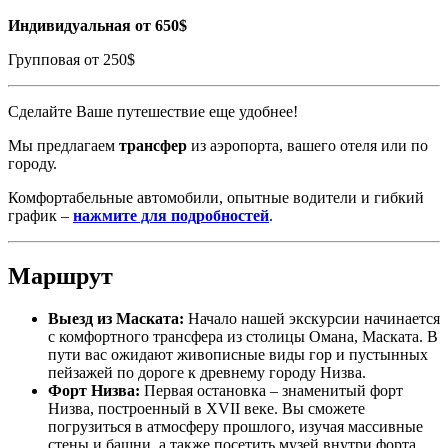
Индивидуальная от 650$
Групповая от 250$
Сделайте Ваше путешествие еще удобнее!
Мы предлагаем
трансфер
из аэропорта, вашего отеля или по
городу.
Комфортабельные автомобили, опытные водители и гибкий
график –
нажмите для подробностей
.
Маршрут
Выезд из Маската:
Начало нашей экскурсии начинается
с комфортного трансфера из столицы Омана, Маската. В
пути вас ожидают живописные виды гор и пустынных
пейзажей по дороге к древнему городу Низва.
Форт Низва:
Первая остановка – знаменитый форт
Низва, построенный в XVII веке. Вы сможете
погрузиться в атмосферу прошлого, изучая массивные
стены и башни, а также посетить музей внутри форта,