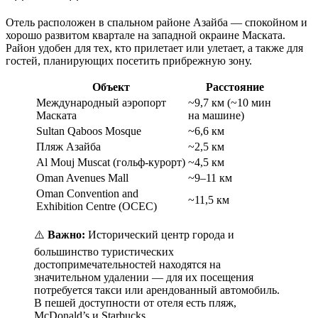
Отель расположен в спальном районе Азайба — спокойном и
хорошо развитом квартале на западной окраине Маската.
Район удобен для тех, кто прилетает или улетает, а также для
гостей, планирующих посетить прибрежную зону.
Объект
Расстояние
Международный аэропорт
~9,7 км (~10 мин
Маската
на машине)
Sultan Qaboos Mosque
~6,6 км
Пляж Азайба
~2,5 км
Al Mouj Muscat (гольф-курорт)
~4,5 км
Oman Avenues Mall
~9–11 км
Oman Convention and
~11,5 км
Exhibition Centre (OCEC)
⚠️
Важно:
Исторический центр города и
большинство туристических
достопримечательностей находятся на
значительном удалении — для их посещения
потребуется такси или арендованный автомобиль.
В пешей доступности от отеля есть пляж,
McDonald’s и Starbucks.