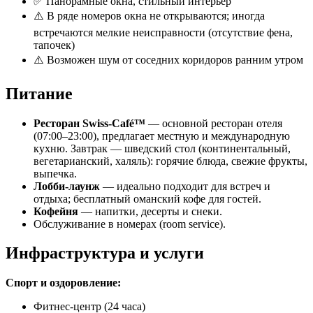
✅ Панорамные окна, стильный интерьер
⚠️ В ряде номеров окна не открываются; иногда
встречаются мелкие неисправности (отсутствие фена,
тапочек)
⚠️ Возможен шум от соседних коридоров ранним утром
Питание
Ресторан Swiss-Café™
— основной ресторан отеля
(07:00–23:00), предлагает местную и международную
кухню. Завтрак — шведский стол (континентальный,
вегетарианский, халяль): горячие блюда, свежие фрукты,
выпечка.
Лобби-лаунж
— идеально подходит для встреч и
отдыха; бесплатный оманский кофе для гостей.
Кофейня
— напитки, десерты и снеки.
Обслуживание в номерах (room service).
Инфраструктура и услуги
Спорт и оздоровление:
Фитнес-центр (24 часа)