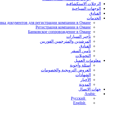
الرحلات الاستكشافية
الوجهات السياحية
الفنادق
الخدمات
вка документов для регистрации компании в Омане
Регистрация компании в Омане
Банковское сопровождение в Омане
تأجير السيارات
المرشدين والمترجمين الفوريين
الفنادق
تأمين السفر
التحويلات
معلومات العميل
أسئلة وأجوبة
العروض الترويجية والخصومات
الشهادات
الأخبار
المدونة
جهات الاتصال
Arabic
Русский
English