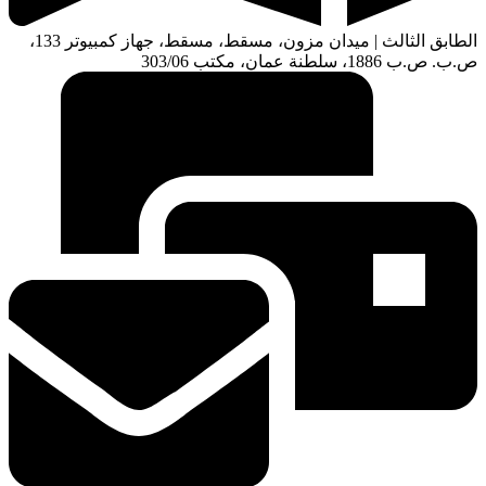
الطابق الثالث | ميدان مزون، مسقط، مسقط، جهاز كمبيوتر 133،
ص.ب. ص.ب 1886، سلطنة عمان، مكتب 303/06