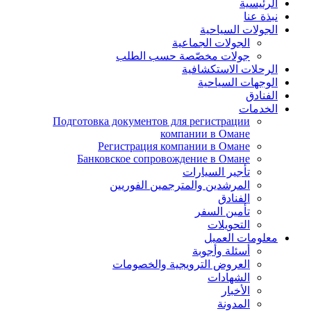
الرئيسية
نبذة عنا
الجولات السياحية
الجولات الجماعية
جولات مخصّصة حسب الطلب
الرحلات الاستكشافية
الوجهات السياحية
الفنادق
الخدمات
Подготовка документов для регистрации
компании в Омане
Регистрация компании в Омане
Банковское сопровождение в Омане
تأجير السيارات
المرشدين والمترجمين الفوريين
الفنادق
تأمين السفر
التحويلات
معلومات العميل
أسئلة وأجوبة
العروض الترويجية والخصومات
الشهادات
الأخبار
المدونة