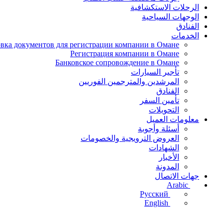
الرحلات الاستكشافية
الوجهات السياحية
الفنادق
الخدمات
вка документов для регистрации компании в Омане
Регистрация компании в Омане
Банковское сопровождение в Омане
تأجير السيارات
المرشدين والمترجمين الفوريين
الفنادق
تأمين السفر
التحويلات
معلومات العميل
أسئلة وأجوبة
العروض الترويجية والخصومات
الشهادات
الأخبار
المدونة
جهات الاتصال
Arabic
Русский
English