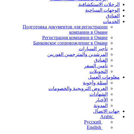
الرحلات الاستكشافية
الوجهات السياحية
الفنادق
الخدمات
Подготовка документов для регистрации
компании в Омане
Регистрация компании в Омане
Банковское сопровождение в Омане
تأجير السيارات
المرشدين والمترجمين الفوريين
الفنادق
تأمين السفر
التحويلات
معلومات العميل
أسئلة وأجوبة
العروض الترويجية والخصومات
الشهادات
الأخبار
المدونة
جهات الاتصال
Arabic
Русский
English