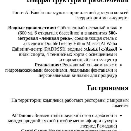
Гости Al Bandar пользуются привилегией доступа ко всей
территории мега-курорта:
Водные удовольствия:
Собственный песчаный пляж
(600 м), 6 открытых бассейнов и знаменитая
500-
метровая «ленивая река»
, соединяющая отель с
соседним DoubleTree by Hilton Muscat Al Waha.
العطلات النشطة:
Дайвинг-центр (PADI/SSI), водные
виды спорта, 4 теннисных корта с освещением и
современный фитнес-центр.
Релаксация:
Роскошный спа-комплекс с
гидромассажными бассейнами, ледяными фонтанами и
персональными виллами для процедур.
Гастрономия
На территории комплекса работают рестораны с мировым
именем:
Al Tanoor:
Знаменитый шведский стол с арабской и
международной кухней (особое меню ифтар и сухур в
период Рамадана).