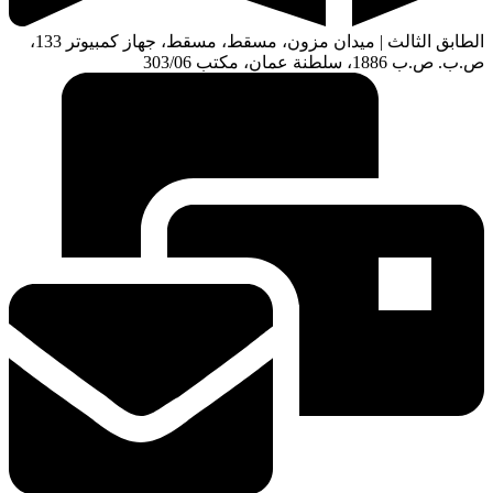
الطابق الثالث | ميدان مزون، مسقط، مسقط، جهاز كمبيوتر 133،
ص.ب. ص.ب 1886، سلطنة عمان، مكتب 303/06