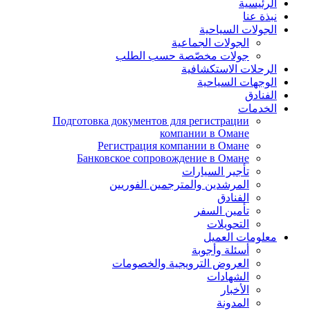
الرئيسية
نبذة عنا
الجولات السياحية
الجولات الجماعية
جولات مخصّصة حسب الطلب
الرحلات الاستكشافية
الوجهات السياحية
الفنادق
الخدمات
Подготовка документов для регистрации
компании в Омане
Регистрация компании в Омане
Банковское сопровождение в Омане
تأجير السيارات
المرشدين والمترجمين الفوريين
الفنادق
تأمين السفر
التحويلات
معلومات العميل
أسئلة وأجوبة
العروض الترويجية والخصومات
الشهادات
الأخبار
المدونة