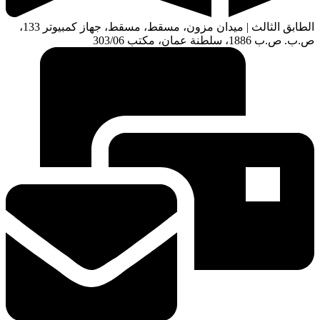
الطابق الثالث | ميدان مزون، مسقط، مسقط، جهاز كمبيوتر 133،
ص.ب. ص.ب 1886، سلطنة عمان، مكتب 303/06