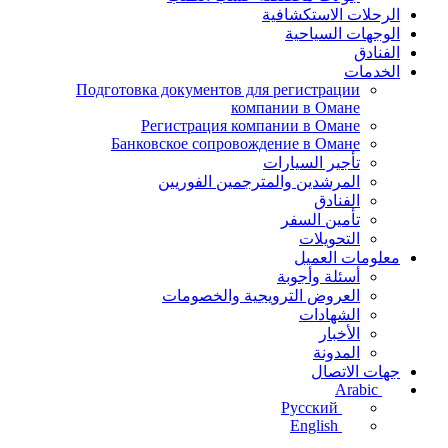
الرحلات الاستكشافية
الوجهات السياحية
الفنادق
الخدمات
Подготовка документов для регистрации
компании в Омане
Регистрация компании в Омане
Банковское сопровождение в Омане
تأجير السيارات
المرشدين والمترجمين الفوريين
الفنادق
تأمين السفر
التحويلات
معلومات العميل
أسئلة وأجوبة
العروض الترويجية والخصومات
الشهادات
الأخبار
المدونة
جهات الاتصال
Arabic
Русский
English