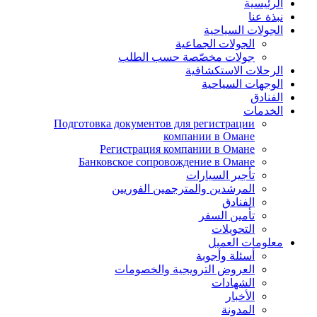
الرئيسية
نبذة عنا
الجولات السياحية
الجولات الجماعية
جولات مخصّصة حسب الطلب
الرحلات الاستكشافية
الوجهات السياحية
الفنادق
الخدمات
Подготовка документов для регистрации
компании в Омане
Регистрация компании в Омане
Банковское сопровождение в Омане
تأجير السيارات
المرشدين والمترجمين الفوريين
الفنادق
تأمين السفر
التحويلات
معلومات العميل
أسئلة وأجوبة
العروض الترويجية والخصومات
الشهادات
الأخبار
المدونة