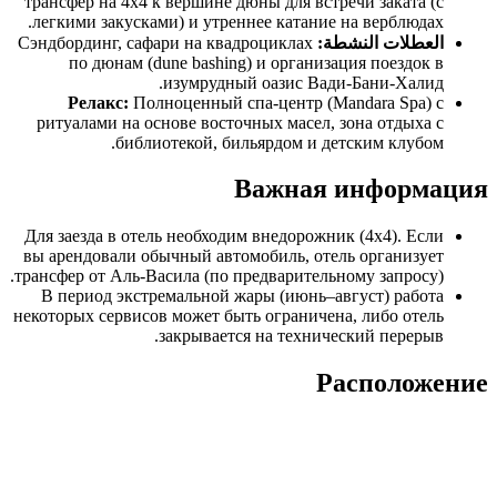
трансфер на 4х4 к вершине дюны для встречи заката (с
легкими закусками) и утреннее катание на верблюдах.
العطلات النشطة:
Сэндбординг, сафари на квадроциклах
по дюнам (dune bashing) и организация поездок в
изумрудный оазис Вади-Бани-Халид.
Релакс:
Полноценный спа-центр (Mandara Spa) с
ритуалами на основе восточных масел, зона отдыха с
библиотекой, бильярдом и детским клубом.
Важная информация
Для заезда в отель необходим внедорожник (4х4). Если
вы арендовали обычный автомобиль, отель организует
трансфер от Аль-Васила (по предварительному запросу).
В период экстремальной жары (июнь–август) работа
некоторых сервисов может быть ограничена, либо отель
закрывается на технический перерыв.
Расположение