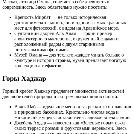
Маскат, столица Омана, сочетает в себе древность и
современность. Здесь обязательно нужно посетить:
Крепость Мирбат — не только историческая
достопримечательность, но и одно из самых красивых
мест для фотосессий, с видом на Аравийское море.
Султанский дворец Аль-Алам — яркий пример
архитектурного мастерства, окруженный садами и
расположенный рядом с двумя старинными
португальскими фортами.
Музей Омана — для тех, кто жаждет узнать больше о
культуре и истории страны, музей предлагает богатую
коллекцию артефактов.
Горы Хаджар
Горный хребет Хаджар предлагает множество активностей
для любителей природы и экстремальных видов спорта.
Вади-Шаб — идеальное место для треккинга и плавания
в природных бассейнах. Кристально чистая вода и
живописные ущелья оставят неизгладимое впечатление.
Джебель Ахдар — известен как «Зеленые горы» из-за
своих террас с розами и фруктовыми деревьями. Здесь
можно насладиться пешими прогулками, а зимой даже