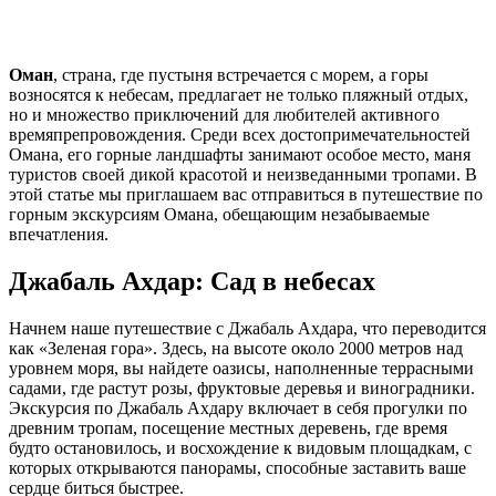
Оман
, страна, где пустыня встречается с морем, а горы
возносятся к небесам, предлагает не только пляжный отдых,
но и множество приключений для любителей активного
времяпрепровождения. Среди всех достопримечательностей
Омана, его горные ландшафты занимают особое место, маня
туристов своей дикой красотой и неизведанными тропами. В
этой статье мы приглашаем вас отправиться в путешествие по
горным экскурсиям Омана, обещающим незабываемые
впечатления.
Джабаль Ахдар: Сад в небесах
Начнем наше путешествие с Джабаль Ахдара, что переводится
как «Зеленая гора». Здесь, на высоте около 2000 метров над
уровнем моря, вы найдете оазисы, наполненные террасными
садами, где растут розы, фруктовые деревья и виноградники.
Экскурсия по Джабаль Ахдару включает в себя прогулки по
древним тропам, посещение местных деревень, где время
будто остановилось, и восхождение к видовым площадкам, с
которых открываются панорамы, способные заставить ваше
сердце биться быстрее.