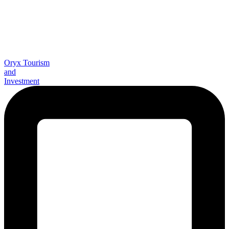
Oryx Tourism
and
Investment