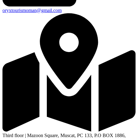
oryxtourismoman@gmail.com
Third floor | Mazoon Square, Muscat, PC 133, P.O BOX 1886,